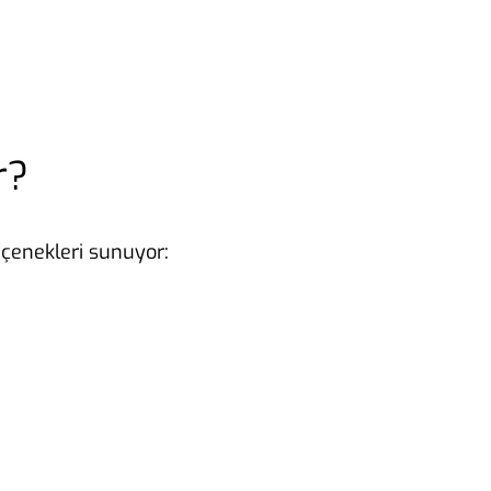
r?
eçenekleri sunuyor: