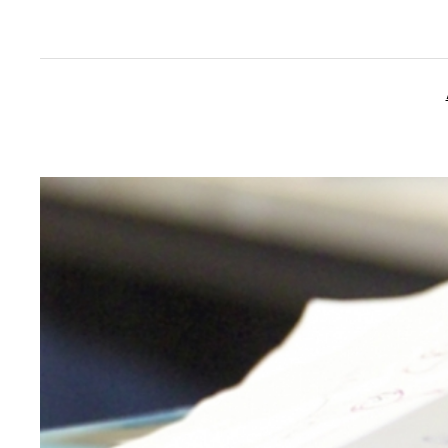
İçeriğe
geç