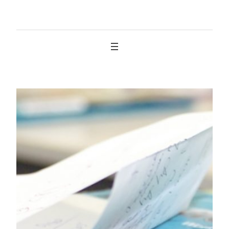
İçeriğe
geç