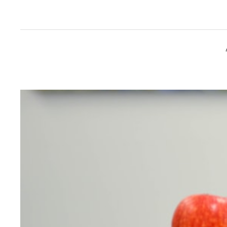
İçeriğe
geç