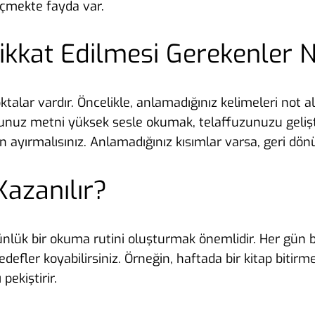
seçmekte fayda var.
Dikkat Edilmesi Gerekenler N
alar vardır. Öncelikle, anlamadığınız kelimeleri not a
uğunuz metni yüksek sesle okumak, telaffuzunuzu geliş
ırmalısınız. Anlamadığınız kısımlar varsa, geri dönüp
Kazanılır?
nlük bir okuma rutini oluşturmak önemlidir. Her gün belir
hedefler koyabilirsiniz. Örneğin, haftada bir kitap biti
pekiştirir.