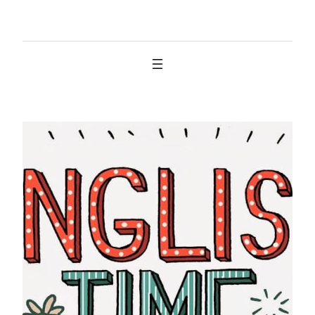
İçeriğe
geç