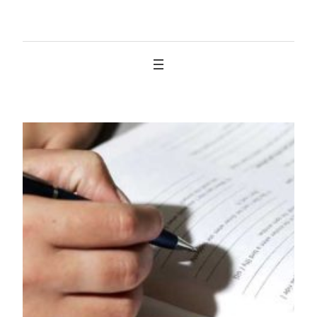
İçeriğe
geç