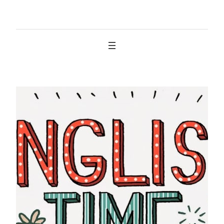
İçeriğe
geç